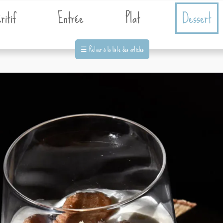
ritif
Entrée
Plat
Dessert
☰
Retour à la liste des articles