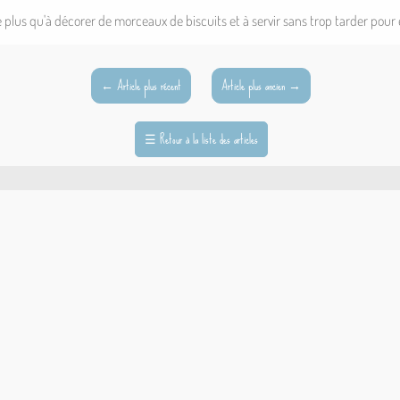
te plus qu'à décorer de morceaux de biscuits et à servir sans trop tarder pour 
←
Article plus récent
Article plus ancien
→
☰
Retour à la liste des articles