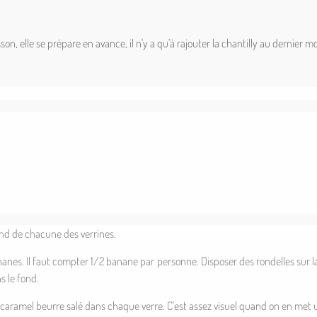
n, elle se prépare en avance, il n'y a qu'à rajouter la chantilly au dernier m
nd de chacune des verrines.
anes. Il faut compter 1/2 banane par personne. Disposer des rondelles sur l
s le fond.
u caramel beurre salé dans chaque verre. C'est assez visuel quand on en met un 