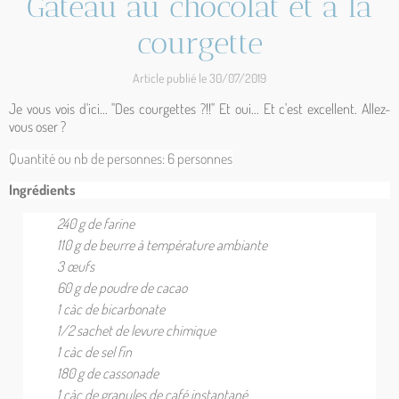
Gâteau au chocolat et à la
courgette
Article publié le 30/07/2019
Je vous vois d'ici... "Des courgettes ?!!" Et oui... Et c'est excellent. Allez-
vous oser ?
Quantité ou nb de personnes: 6
personnes
Ingrédients
240 g de farine
110 g de beurre à température ambiante
3 œufs
60 g de poudre de cacao
1 càc de bicarbonate
1/2 sachet de levure chimique
1 càc de sel fin
180 g de cassonade
1 càc de granules de café instantané