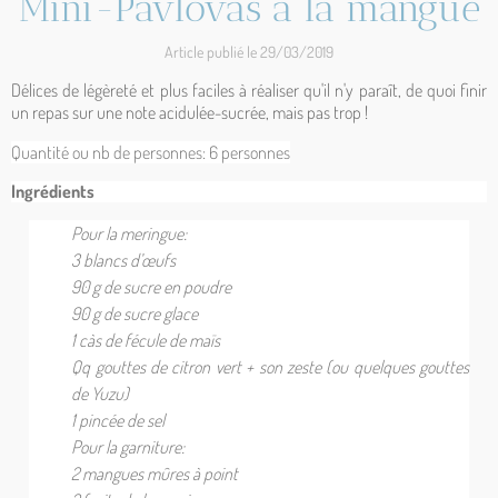
Mini-Pavlovas à la mangue
Article publié le 29/03/2019
Délices de légèreté et plus faciles à réaliser qu'il n'y paraît, de quoi finir
un repas sur une note acidulée-sucrée, mais pas trop !
Quantité ou nb de personnes: 6
personnes
Ingrédients
Pour la meringue:
3 blancs d’œufs
90 g de sucre en poudre
90 g de sucre glace
1 càs de fécule de maïs
Qq gouttes de citron vert + son zeste (ou quelques gouttes
de Yuzu)
1 pincée de sel
Pour la garniture:
2 mangues mûres à point