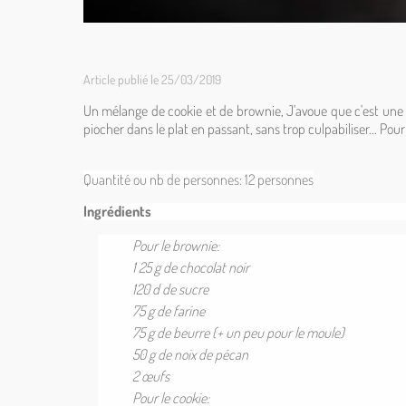
Article publié le 25/03/2019
Un mélange de cookie et de brownie, J'avoue que c'est une b
piocher dans le plat en passant, sans trop culpabiliser... Pour
Quantité ou nb de personnes:
12 personnes
Ingrédients
Pour le brownie:
1 25 g de chocolat noir
120 d de sucre
75 g de farine
75 g de beurre (+ un peu pour le moule)
50 g de noix de pécan
2 œufs
Pour le cookie: