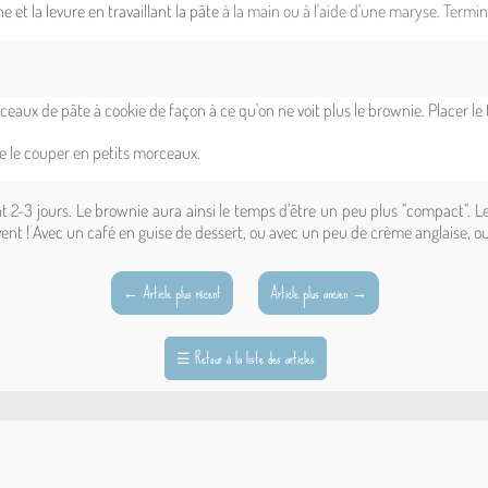
 et la levure en travaillant la pâte
à la main ou à l'aide d'une maryse. Termin
ceaux de pâte à cookie de façon à ce qu'on ne voit plus le brownie. Placer le
 de le couper en petits morceaux.
ant 2-3 jours. Le brownie aura ainsi le temps d'être un peu plus "compact". L
t ! Avec un café en guise de dessert, ou avec un peu de crème anglaise, ou de
←
Article plus récent
Article plus ancien
→
☰
Retour à la liste des articles