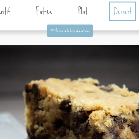
ritif
Entrée
Plat
Dessert
☰
Retour à la liste des articles