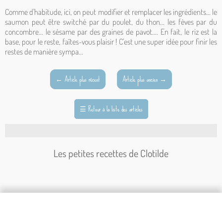
Comme d'habitude, ici, on peut modifier et remplacer les ingrédients... le
saumon peut être switché par du poulet, du thon... les fèves par du
concombre... le sésame par des graines de pavot.... En fait, le riz est la
base, pour le reste, faîtes-vous plaisir ! C'est une super idée pour finir les
restes de manière sympa...
←
Article plus récent
Article plus ancien
→
☰
Retour à la liste des articles
Les petites recettes de Clotilde