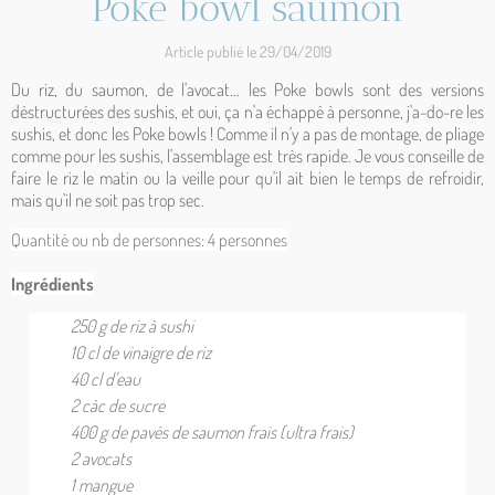
Poke bowl saumon
Article publié le 29/04/2019
Du riz, du saumon, de l'avocat... les Poke bowls sont des versions
déstructurées des sushis, et oui, ça n'a échappé à personne, j'a-do-re les
sushis, et donc les Poke bowls ! Comme il n'y a pas de montage, de pliage
comme pour les sushis, l'assemblage est très rapide. Je vous conseille de
faire le riz le matin ou la veille pour qu'il ait bien le temps de refroidir,
mais qu'il ne soit pas trop sec.
Quantité ou nb de personnes: 4
personnes
Ingrédients
250 g de riz à sushi
10 cl de vinaigre de riz
40 cl d'eau
2 càc de sucre
400 g de pavés de saumon frais (ultra frais)
2 avocats
1 mangue